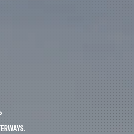
。
TERWAYS.